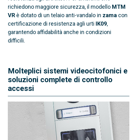
richiedono maggiore sicurezza, il modello
MTM
60020230
VR
è dotato di un telaio anti-vandalo in
zama
con
MTMKB
certificazione di resistenza agli urti
IK09
,
Modulo tastiera chiamata digitale
garantendo affidabilità anche in condizioni
difficili.
Connessione
Wi-Fi / GSM / Bluetooth / Via filo
Molteplici sistemi videocitofonici e
soluzioni complete di controllo
accessi