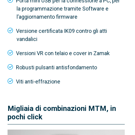
Porta mini USB per la connessione a PC, per
62030020
la programmazione tramite Software e
MTMV/IP
l’aggiornamento firmware
Modulo videocitofonico per sistema IP360
Versione certificata IK09 contro gli atti
vandalici
Tipologia connessione
Via filo
Versioni VR con telaio e cover in Zamak
Robusti pulsanti antisfondamento
Viti anti-effrazione
Migliaia di combinazioni MTM, in
pochi click