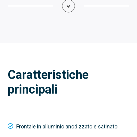
Caratteristiche
principali
62030060
MTMV/08
Modulo videocitofonico per sistema XIP
Frontale in alluminio anodizzato e satinato
Tipologia connessione