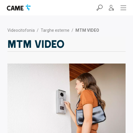
Salta
Salta
Salta
alla
al
al
barra
contenuto
footer
di
navigazione
Videocitofonia
/
Targhe esterne
/
MTM VIDEO
MTM VIDEO