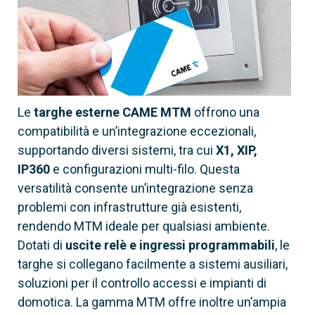
Le
targhe esterne CAME MTM
offrono una
60020240
compatibilità e un’integrazione eccezionali,
MTMDY
supportando diversi sistemi, tra cui
X1, XIP,
IP360
e configurazioni multi-filo. Questa
Modulo display
versatilità consente un’integrazione senza
Connessione
problemi con infrastrutture già esistenti,
Via filo
rendendo MTM ideale per qualsiasi ambiente.
Dotati di
uscite relè e ingressi programmabili
, le
targhe si collegano facilmente a sistemi ausiliari,
soluzioni per il controllo accessi e impianti di
domotica. La gamma MTM offre inoltre un’ampia