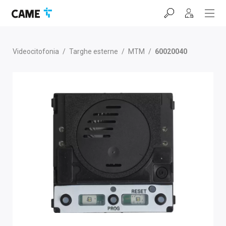
Salta
Salta
Salta
alla
al
al
barra
contenuto
footer
di
navigazione
Videocitofonia
/
Targhe esterne
/
MTM
/
60020040