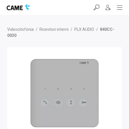
Salta
Salta
Salta
alla
al
al
barra
contenuto
footer
di
navigazione
Videocitofonia
/
Ricevitori interni
/
PLX AUDIO
/
840CC-
0030