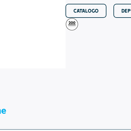
CATALOGO
DEP
he