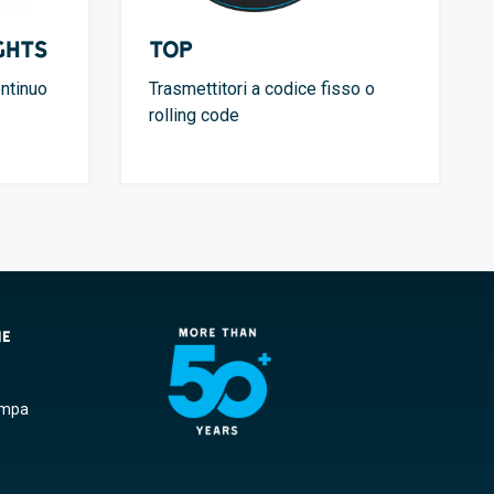
ghts
TOP
ontinuo
Trasmettitori a codice fisso o
rolling code
NE
ampa