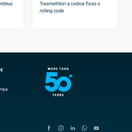
ontinuo
Trasmettitori a codice fisso o
rolling code
NE
ampa