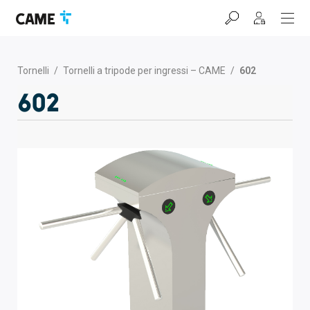
Salta
Salta
Salta
alla
al
al
barra
contenuto
footer
di
navigazione
Tornelli
/
Tornelli a tripode per ingressi – CAME
/
602
602