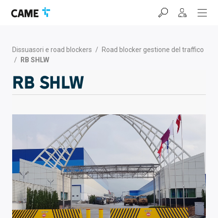
Salta
Salta
Salta
alla
al
al
barra
contenuto
footer
di
navigazione
Dissuasori e road blockers
/
Road blocker gestione del traffico
/
RB SHLW
RB SHLW