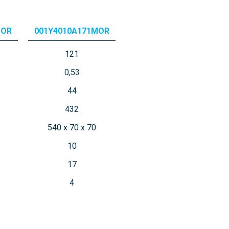
MOR
001Y4010A171MOR
121
0,53
44
432
540 x 70 x 70
10
17
4