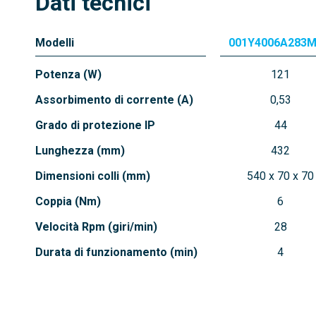
Dati tecnici
Modelli
001Y4006A283
Potenza (W)
121
Assorbimento di corrente (A)
0,53
Grado di protezione IP
44
Lunghezza (mm)
432
Dimensioni colli (mm)
540 x 70 x 70
Coppia (Nm)
6
Velocità Rpm (giri/min)
28
Durata di funzionamento (min)
4