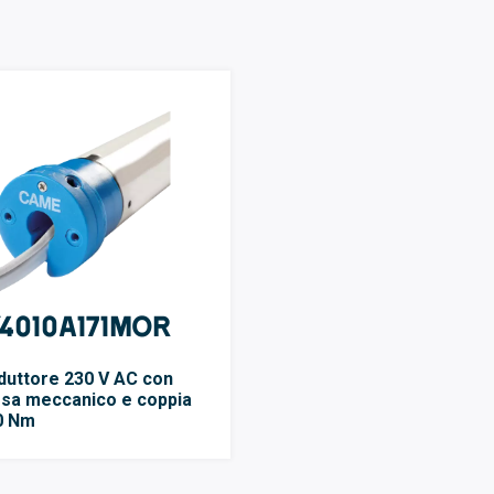
Y4010A171MOR
duttore 230 V AC con
rsa meccanico e coppia
0 Nm