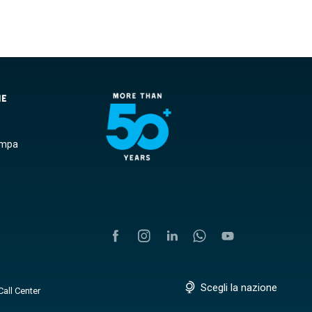
NE
ampa
Scegli la nazione
Call Center