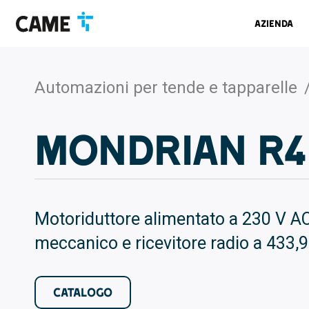
Salta
Salta
Salta
alla
al
al
Azienda
barra
contenuto
footer
di
navigazione
Automazioni per tende e tapparelle
MONDRIAN R4
Motoriduttore alimentato a 230 V AC
meccanico e ricevitore radio a 433,
CATALOGO