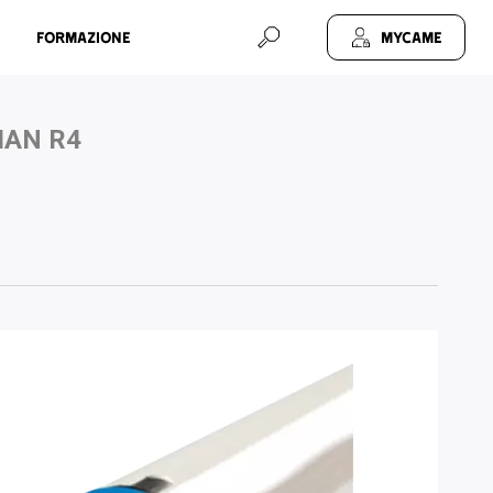
Formazione
MyCAME
AN R4