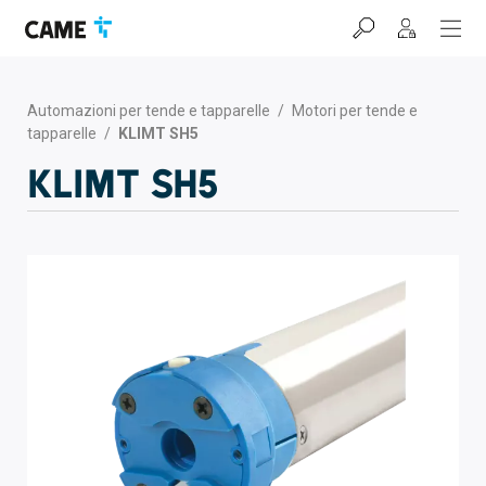
Salta
Salta
Salta
alla
al
al
barra
contenuto
footer
di
navigazione
Automazioni per tende e tapparelle
/
Motori per tende e
tapparelle
/
KLIMT SH5
KLIMT SH5