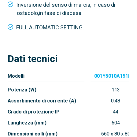
Inversione del senso di marcia, in caso di
ostacolo,in fase di discesa.
001Y5020A151KLS
FULL AUTOMATIC SETTING.
Motoriduttore 230 V AC con finecorsa
elettronico e coppia Max. 20 Nm
Dati tecnici
Modelli
001Y5010A151KLS
Potenza (W)
113
Assorbimento di corrente (A)
0,48
Grado di protezione IP
44
Lunghezza (mm)
604
Dimensioni colli (mm)
660 x 80 x 80