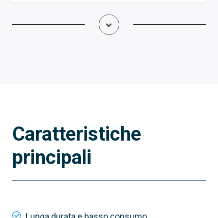
Caratteristiche
principali
001KLED24
KLED24
Lampeggiatore a LED a 24 V DC
Lunga durata e basso consumo.