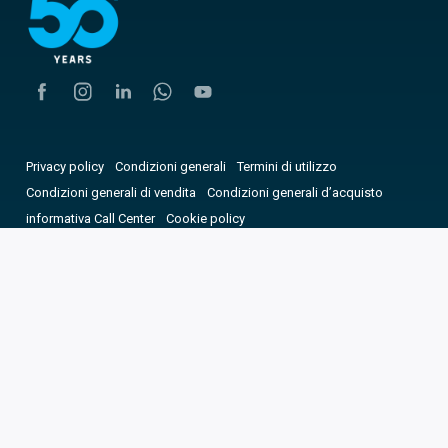
Privacy policy
Condizioni generali
Termini di utilizzo
Condizioni generali di vendita
Condizioni generali d’acquisto
informativa Call Center
Cookie policy
Dichiarazione di accessibilità
Scegli la nazione
Le tue preferenze relative alla privacy
Copyright © 2025 CAME. Tutti i diritti riservati. P.IVA
03481280265