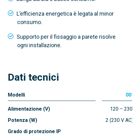
L’efficienza energetica è legata al minor
consumo.
Supporto per il fissaggio a parete risolve
ogni installazione.
Dati tecnici
Modelli
001K
Alimentazione (V)
120 – 230 AC
Potenza (W)
2 (230 V AC) – 
Grado di protezione IP
54