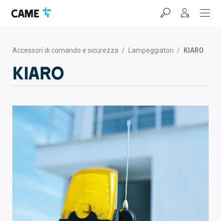
Salta
Salta
Salta
alla
al
al
barra
contenuto
footer
di
navigazione
Accessori di comando e sicurezza
/
Lampeggiatori
/
KIARO
KIARO