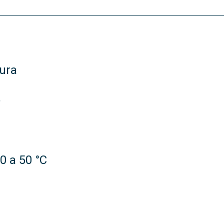
tura
o
0 a 50 °C