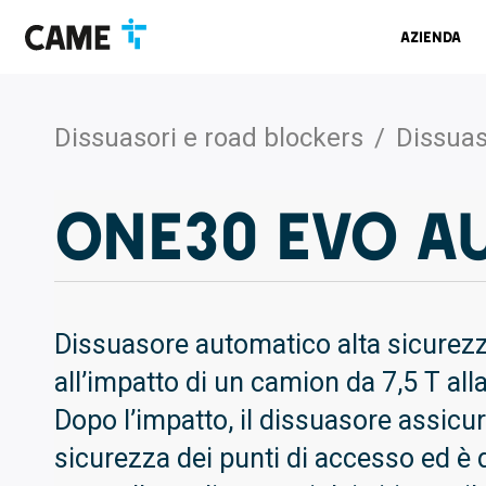
Salta
Salta
Salta
alla
al
al
Azienda
barra
contenuto
footer
di
navigazione
Dissuasori e road blockers
/
Dissuas
ONE30 EVO A
Dissuasore automatico alta sicurezz
all’impatto di un camion da 7,5 T all
Dopo l’impatto, il dissuasore assicu
sicurezza dei punti di accesso ed è 