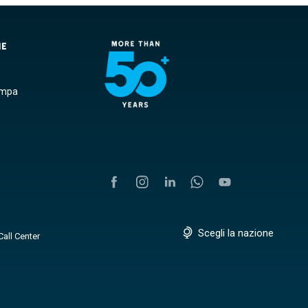
NE
ampa
Scegli la nazione
Call Center