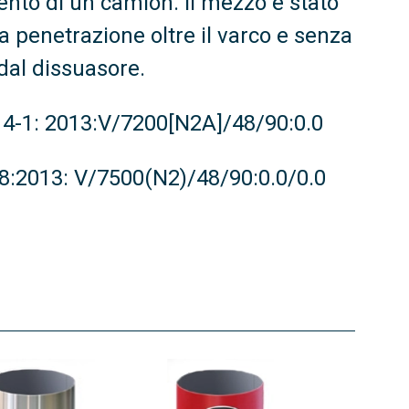
ento di un camion. Il mezzo è stato
 penetrazione oltre il varco e senza
 dal dissuasore.
 14-1: 2013:V/7200[N2A]/48/90:0.0
68:2013: V/7500(N2)/48/90:0.0/0.0