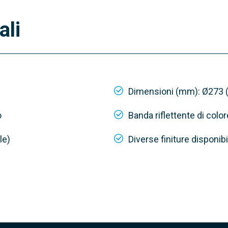
ali
Dimensioni (mm): Ø273 (
o
Banda riflettente di color
le)
Diverse finiture disponibi