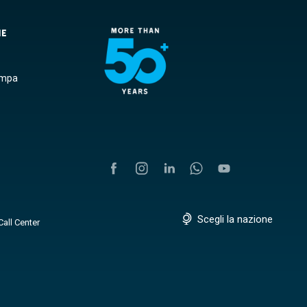
NE
ampa
Scegli la nazione
Call Center