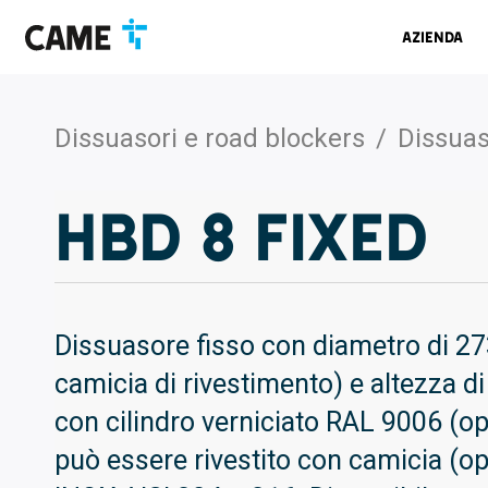
Salta
Salta
Salta
alla
al
al
Azienda
barra
contenuto
footer
di
navigazione
Dissuasori e road blockers
/
Dissuas
HBD 8 FIXED
Dissuasore fisso con diametro di 
camicia di rivestimento) e altezza 
con cilindro verniciato RAL 9006 (opt
può essere rivestito con camicia (opt