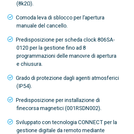
(8k2Ω).
Comoda leva di sblocco per l’apertura
manuale del cancello.
Predisposizione per scheda clock 806SA-
0120 per la gestione fino ad 8
programmazioni delle manovre di apertura
e chiusura.
Grado di protezione dagli agenti atmosferici
(IP54).
801MS-0320
Predisposizione per installazione di
BKV25AGS
finecorsa magnetici (001RSDN002).
Versione standard
Sviluppato con tecnologia CONNECT per la
Lunghezza max. anta
gestione digitale da remoto mediante
20 m