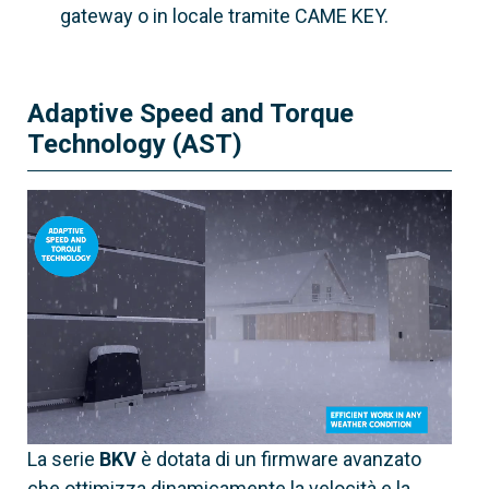
gateway o in locale tramite CAME KEY.
Peso max. anta
2500 kg
Adaptive Speed and Torque
Technology (AST)
La serie
BKV
è dotata di un firmware avanzato
che ottimizza dinamicamente la velocità e la