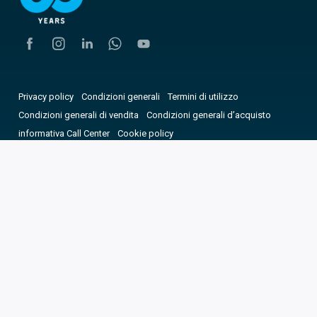
Privacy policy
Condizioni generali
Termini di utilizzo
Condizioni generali di vendita
Condizioni generali d’acquisto
informativa Call Center
Cookie policy
Dichiarazione di accessibilità
Scegli la nazione
Le tue preferenze relative alla privacy
Copyright © 2025 CAME. Tutti i diritti riservati. P.IVA
03481280265