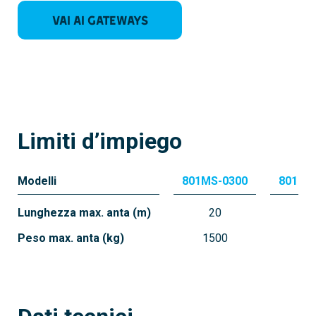
Vai ai Gateways
Limiti d’impiego
Modelli
801MS-0300
801MS
Lunghezza max. anta (m)
20
2
Peso max. anta (kg)
1500
20