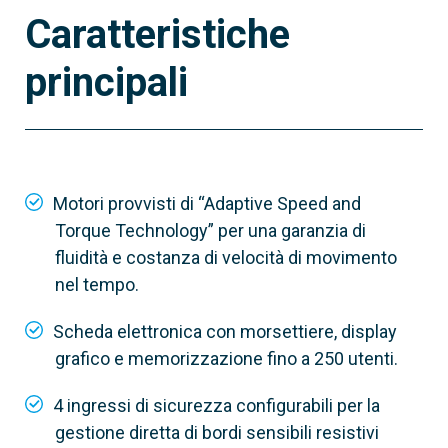
Caratteristiche
principali
801MS-0310
BKV20AGS
Versione standard
Motori provvisti di “Adaptive Speed and
Lunghezza max. anta
Torque Technology” per una garanzia di
20 m
fluidità e costanza di velocità di movimento
nel tempo.
Peso max. anta
2000 kg
Scheda elettronica con morsettiere, display
grafico e memorizzazione fino a 250 utenti.
4 ingressi di sicurezza configurabili per la
gestione diretta di bordi sensibili resistivi