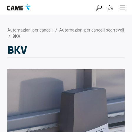
Salta
Salta
Salta
alla
al
al
barra
contenuto
footer
di
navigazione
Automazioni per cancelli
/
Automazioni per cancelli scorrevoli
/
BKV
BKV