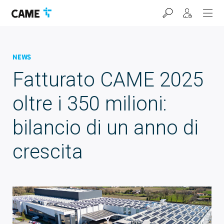
Salta
Salta
Salta
alla
al
al
barra
contenuto
footer
di
navigazione
News
Fatturato CAME 2025
oltre i 350 milioni:
bilancio di un anno di
crescita