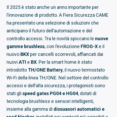
Il 2025 è stato anche un anno importante per
l’innovazione di prodotto. A Fiera Sicurezza CAME
ha presentato una selezione di soluzioni che
anticipano il futuro dell’automazione e del
controllo accessi. Tra le novità spiccano le
nuove
gamme brushless
, con l’evoluzione
FROG-X
e il
nuovo
BKX
per cancelli scorrevoli, affiancati dai
nuovi
ATI
e
BX
. Per la smart home è stato
introdotto
TH/ONE Battery
, il nuovo termostato
Wi-Fi della linea TH/ONE. Nel settore del controllo
accessi e dell’alta sicurezza, i protagonisti sono
stati gli
speed gates PG04 e HG04
, dotati di
tecnologia brushless e sensori intelligenti,
insieme alla gamma di
dissuasori automatici e
road blocker
, installati nei contesti più sensibili a