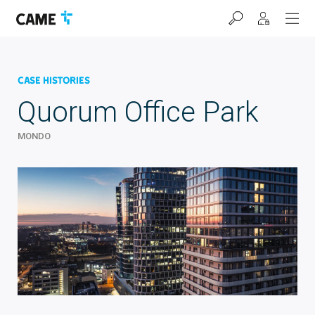
Salta
Salta
Salta
alla
al
al
barra
contenuto
footer
di
navigazione
Case Histories
Quorum Office Park
MONDO