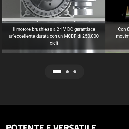
Il motore brushless a 24 V DC garantisce
Con 8
un’eccellente durata con un MCBF di 250.000
movime
cicli
POTENTE E VERSATILE