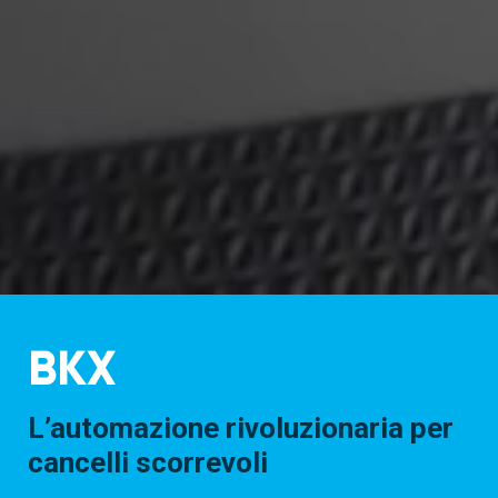
BKX
L’automazione rivoluzionaria per
cancelli scorrevoli