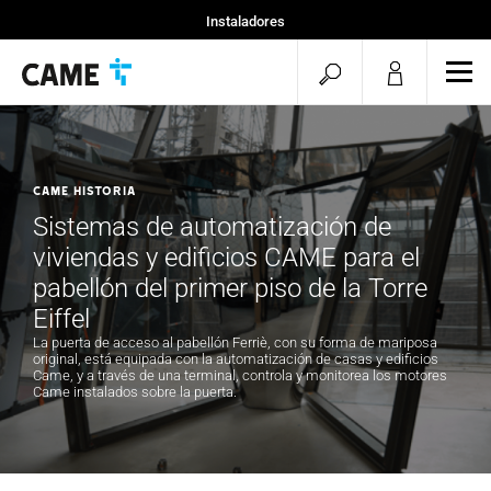
Instaladores
Particular
menu.search.op
men
Especificadores
CAME HISTORIA
Sistemas de automatización de
viviendas y edificios CAME para el
pabellón del primer piso de la Torre
Eiffel
La puerta de acceso al pabellón Ferriè, con su forma de mariposa
original, está equipada con la automatización de casas y edificios
Came, y a través de una terminal, controla y monitorea los motores
Came instalados sobre la puerta.