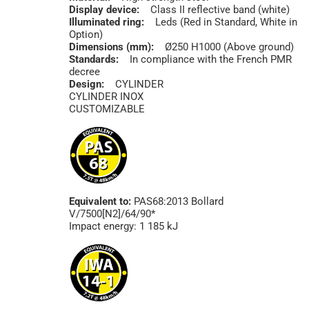
Display device:
Class II reflective band (white)
Illuminated ring:
Leds (Red in Standard, White in
Option)
Dimensions (mm):
Ø250 H1000 (Above ground)
Standards:
In compliance with the French PMR
decree
Design:
CYLINDER
CYLINDER INOX
CUSTOMIZABLE
Equivalent to:
PAS68:2013 Bollard
V/7500[N2]/64/90*
Impact energy: 1 185 kJ