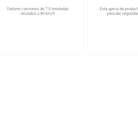
Detiene camiones de 7,5 toneladas
Esta gama de produc
lanzados a 80 km/h
para dar seguridad