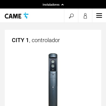
Instaladores
Particular
menu.search.op
men
Especificadores
CITY 1
, controlador