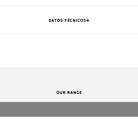
DATOS TÉCNICOS
5010A261KLS
001Y5020A151KLS
001Y5030A151KLS
10 **
20
30
OUR RANGE
26
15
15
18
36
55