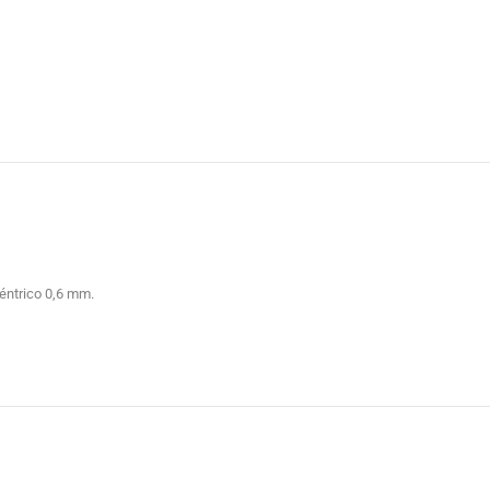
2,71
2,64
3,0
éntrico 0,6 mm.