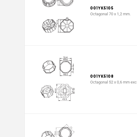
(mm)
001YK5105
Octagonal 70 x 1,2 mm.
Peso motor
empacado
2,47
(Kg)
001YK5108
Octagonal 52 x 0,6 mm exc