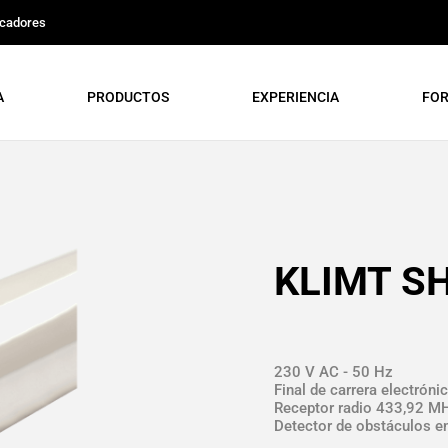
icadores
A
PRODUCTOS
EXPERIENCIA
FO
KLIMT SH
230 V AC - 50 Hz
Final de carrera electróni
Receptor radio 433,92 M
Detector de obstáculos e