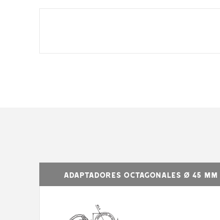
REFERENCIA
001Y5010A151KLS
001Y
Par (Nm)
10 **
Velocidad
Rpm
15
(rev./min)
Adaptadores octagonales Ø 45 mm
Peso
levantado
18
(kg)*