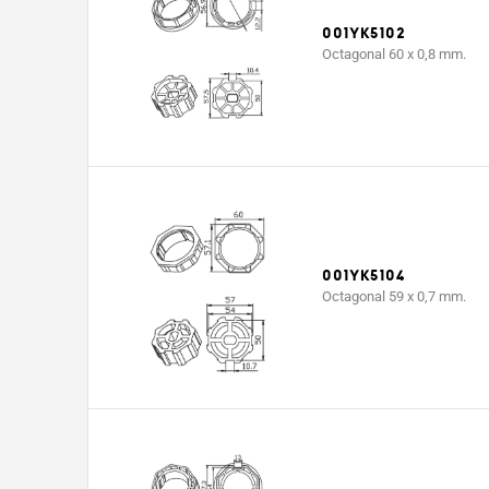
001YK5102
Tiempo de
4
Octagonal 60 x 0,8 mm.
trabajo (min)
Grado de
protección
44
(IP)
Consumo
0,48
(A)
001YK5104
Potencia (W)
113
Octagonal 59 x 0,7 mm.
Longitud
604
(mm) = L1
Peso (kg)
2,21
Medidas del
embalaje
660 x 80 x 80
66