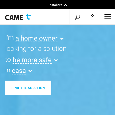
Installers
Home
open
ope
Specifiers
mob
search
men
I'm
a home owner
looking for a solution
to
be more safe
in
casa
FIND THE SOLUTION