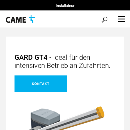
Installateur
Objekte und Lösungen
Suche
Mob
Men
öffnen
öff
GARD GT4
- Ideal für den
intensiven Betrieb an Zufahrten.
KONTAKT