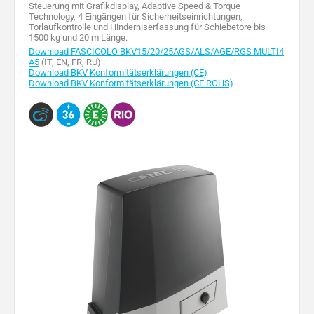
Steuerung mit Grafikdisplay, Adaptive Speed & Torque
Betriebstemperatur
Technology, 4 Eingängen für Sicherheitseinrichtungen,
-20 ÷ +55
-20 ÷ +55
(°C)
Torlaufkontrolle und Hinderniserfassung für Schiebetore bis
1500 kg und 20 m Länge.
Temperatura di
Download FASCICOLO BKV15/20/25AGS/ALS/AGE/RGS MULTI4
-20 ÷ +70
-20 ÷ +70
stoccaggio (°C)
A5
(IT, EN, FR, RU)
Download BKV Konformitätserklärungen (CE)
Download BKV Konformitätserklärungen (CE ROHS)