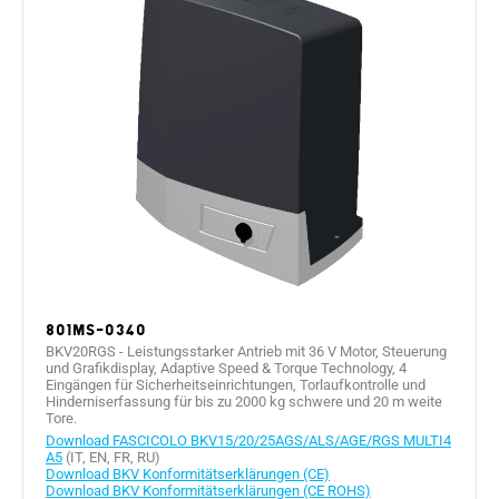
801MS-0340
BKV20RGS - Leistungsstarker Antrieb mit 36 V Motor, Steuerung
und Grafikdisplay, Adaptive Speed & Torque Technology, 4
Eingängen für Sicherheitseinrichtungen, Torlaufkontrolle und
Hinderniserfassung für bis zu 2000 kg schwere und 20 m weite
Tore.
Download FASCICOLO BKV15/20/25AGS/ALS/AGE/RGS MULTI4
A5
(IT, EN, FR, RU)
Download BKV Konformitätserklärungen (CE)
Download BKV Konformitätserklärungen (CE ROHS)