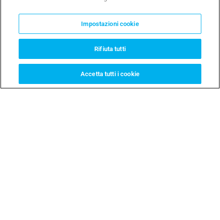
Sistema di parcheggio off-
Sistema pay on foot con
street pay-on-foot
stampante termica
Impostazioni cookie
Rifiuta tutti
Accetta tutti i cookie
Optima
Accessori sistemi
di parcheggio
Sistema di Guida dei
Veicoli
Gamma di accessori che
include dissuasori, tornelli
e insegne