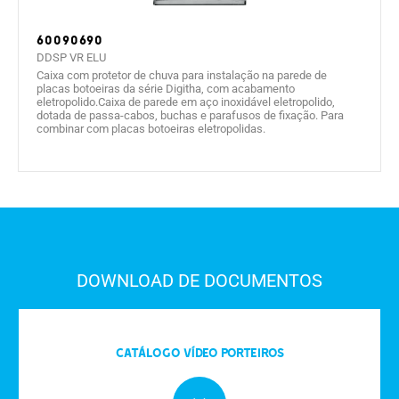
60090690
DDSP VR ELU
Caixa com protetor de chuva para instalação na parede de
placas botoeiras da série Digitha, com acabamento
eletropolido.Caixa de parede em aço inoxidável eletropolido,
dotada de passa-cabos, buchas e parafusos de fixação. Para
combinar com placas botoeiras eletropolidas.
DOWNLOAD DE DOCUMENTOS
Catálogo vídeo porteiros