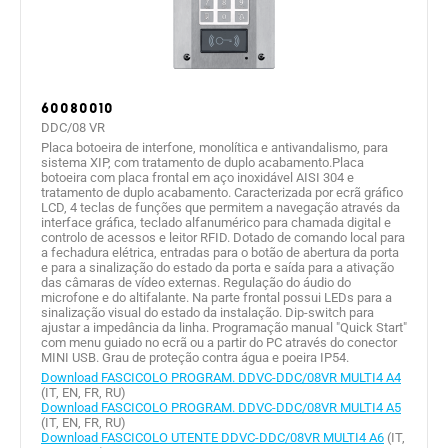
60080010
DDC/08 VR
Placa botoeira de interfone, monolítica e antivandalismo, para
sistema XIP, com tratamento de duplo acabamento.Placa
botoeira com placa frontal em aço inoxidável AISI 304 e
tratamento de duplo acabamento. Caracterizada por ecrã gráfico
LCD, 4 teclas de funções que permitem a navegação através da
interface gráfica, teclado alfanumérico para chamada digital e
controlo de acessos e leitor RFID. Dotado de comando local para
a fechadura elétrica, entradas para o botão de abertura da porta
e para a sinalização do estado da porta e saída para a ativação
das câmaras de vídeo externas. Regulação do áudio do
microfone e do altifalante. Na parte frontal possui LEDs para a
sinalização visual do estado da instalação. Dip-switch para
ajustar a impedância da linha. Programação manual "Quick Start"
com menu guiado no ecrã ou a partir do PC através do conector
MINI USB. Grau de proteção contra água e poeira IP54.
Download FASCICOLO PROGRAM. DDVC-DDC/08VR MULTI4 A4
(IT, EN, FR, RU)
Download FASCICOLO PROGRAM. DDVC-DDC/08VR MULTI4 A5
(IT, EN, FR, RU)
Download FASCICOLO UTENTE DDVC-DDC/08VR MULTI4 A6
(IT,