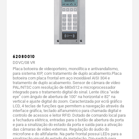
Temperatura
de
-30 ÷ +50
-30 ÷ +50
-30 ÷ +50
funcionamento
(°C)
Grau de
54
54
54
proteção (IP)
Standard vídeo
PAL/NTSC
PAL/NTSC
PAL/NTSC
Aço inox
Aço inox
62080010
Aço inox
Cor
com duplo
com duplo
DDVC/08 VR
eletropolido
acabamento
acabamento
Placa botoeira de videoporteiro, monolítica e antivandalismo,
para sistema XIP, com tratamento de duplo acabamento.Placa
botoeira com placa frontal em aço inoxidável AISI 304 e
tratamento de duplo acabamento. Sensor de câmara de vídeo
PAL/NTSC com resolução de 680x512 e microprocessador
integrado para o tratamento digital do sinal. Lente ótica "wide
eye” com ângulo de abertura de 100° na horizontal e 82° na
vertical e ajuste digital do zoom. Caracterizada por ecrã gráfico
LCD, 4 teclas de funções que permitem a navegação através da
interface gráfica, teclado alfanumérico para chamada digital e
controlo de acessos e leitor RFID. Dotado de comando local para
a fechadura elétrica, entradas para o botão de abertura da porta
e para a sinalização do estado da porta e saída para a ativação
das câmaras de vídeo externas. Regulação do áudio do
microfone e do altifalante. Na parte frontal possui LEDs para a
sinalização visual do estado da instalação. Dip-switch para