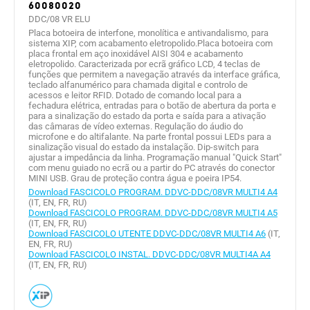
60080020
DDC/08 VR ELU
Placa botoeira de interfone, monolítica e antivandalismo, para
sistema XIP, com acabamento eletropolido.Placa botoeira com
placa frontal em aço inoxidável AISI 304 e acabamento
eletropolido. Caracterizada por ecrã gráfico LCD, 4 teclas de
funções que permitem a navegação através da interface gráfica,
teclado alfanumérico para chamada digital e controlo de
acessos e leitor RFID. Dotado de comando local para a
fechadura elétrica, entradas para o botão de abertura da porta e
para a sinalização do estado da porta e saída para a ativação
das câmaras de vídeo externas. Regulação do áudio do
microfone e do altifalante. Na parte frontal possui LEDs para a
sinalização visual do estado da instalação. Dip-switch para
ajustar a impedância da linha. Programação manual "Quick Start"
com menu guiado no ecrã ou a partir do PC através do conector
MINI USB. Grau de proteção contra água e poeira IP54.
Download FASCICOLO PROGRAM. DDVC-DDC/08VR MULTI4 A4
(IT, EN, FR, RU)
Download FASCICOLO PROGRAM. DDVC-DDC/08VR MULTI4 A5
(IT, EN, FR, RU)
Download FASCICOLO UTENTE DDVC-DDC/08VR MULTI4 A6
(IT,
EN, FR, RU)
Download FASCICOLO INSTAL. DDVC-DDC/08VR MULTI4A A4
(IT, EN, FR, RU)