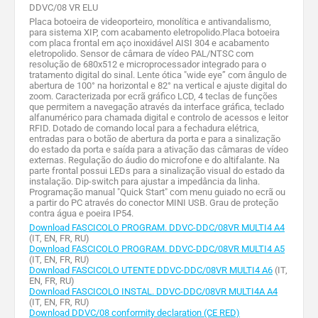
DDVC/08 VR ELU
Placa botoeira de videoporteiro, monolítica e antivandalismo,
para sistema XIP, com acabamento eletropolido.Placa botoeira
com placa frontal em aço inoxidável AISI 304 e acabamento
eletropolido. Sensor de câmara de vídeo PAL/NTSC com
resolução de 680x512 e microprocessador integrado para o
tratamento digital do sinal. Lente ótica "wide eye” com ângulo de
abertura de 100° na horizontal e 82° na vertical e ajuste digital do
zoom. Caracterizada por ecrã gráfico LCD, 4 teclas de funções
que permitem a navegação através da interface gráfica, teclado
alfanumérico para chamada digital e controlo de acessos e leitor
RFID. Dotado de comando local para a fechadura elétrica,
entradas para o botão de abertura da porta e para a sinalização
do estado da porta e saída para a ativação das câmaras de vídeo
externas. Regulação do áudio do microfone e do altifalante. Na
parte frontal possui LEDs para a sinalização visual do estado da
instalação. Dip-switch para ajustar a impedância da linha.
Programação manual "Quick Start" com menu guiado no ecrã ou
a partir do PC através do conector MINI USB. Grau de proteção
contra água e poeira IP54.
Download FASCICOLO PROGRAM. DDVC-DDC/08VR MULTI4 A4
(IT, EN, FR, RU)
Download FASCICOLO PROGRAM. DDVC-DDC/08VR MULTI4 A5
(IT, EN, FR, RU)
Download FASCICOLO UTENTE DDVC-DDC/08VR MULTI4 A6
(IT,
EN, FR, RU)
Download FASCICOLO INSTAL. DDVC-DDC/08VR MULTI4A A4
(IT, EN, FR, RU)
Download DDVC/08 conformity declaration (CE RED)