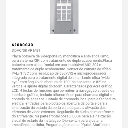
62080030
DDVC/08 VR ME1
Placa botoeira de videoporteiro, monolítica e antivandalismo,
para sistema XIP, com tratamento de duplo acabamento.Placa
botoeira com placa frontal em aço inoxidável AISI 304 e
tratamento de duplo acabamento. Sensor de câmara de vídeo
PAL/NTSC com resolução de 680x512 e microprocessador
integrado para o tratamento digital do sinal. Lente ótica "wide
eye” com ângulo de abertura de 100° na horizontal e 82° na
vertical e ajuste digital do zoom. Caracterizada por ecrã gráfico
LCD, 4 teclas de funções que permitem a navegação através da
interface gráfica, teclado alfanumérico para chamada digital e
controlo de acessos. Dotado de comando local para a fechadura
elétrica, entradas para o botão de abertura da porta e para a
sinalização do estado da porta e saída para a ativação das
câmaras de vídeo externas. Regulação do áudio do microfone e
do altifalante. Na parte frontal possui LEDs para a sinalização
visual do estado da instalação. Dip-switch para ajustar a
impedância da linha. Programação manual "Quick Start" com