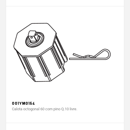
001YM0154
Calota octogonal 60 com pino Q.10 livre.