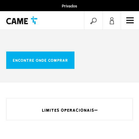
Privados
Instaladores
pesquisa
men
Projetos
aberta
ENCONTRE ONDE COMPRAR
LIMITES OPERACIONAIS