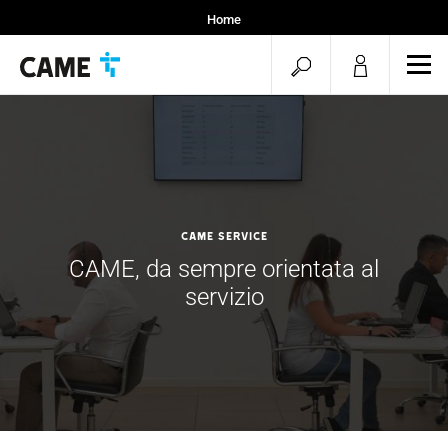
Home
open
ope
mob
search
men
CAME SERVICE
CAME, da sempre orientata al
servizio