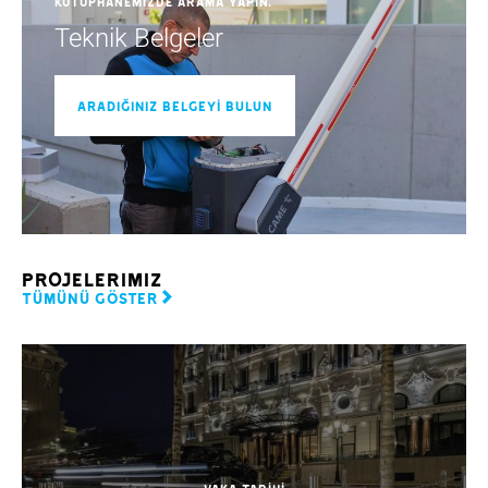
kütüphanemizde arama yapın.
Teknik Belgeler
ARADIĞINIZ BELGEYİ BULUN
Projelerimiz
TÜMÜNÜ GÖSTER