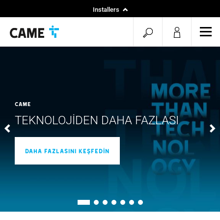
Installers
menu.search.op
men
CAME
TEKNOLOJİDEN DAHA FAZLASI
DAHA FAZLASINI KEŞFEDİN