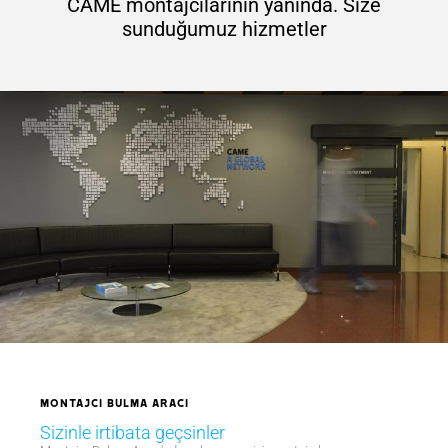
CAME montajcılarının yanında. Size
sunduğumuz hizmetler
Montajcı Bulma Aracı
Sizinle irtibata geçsinler