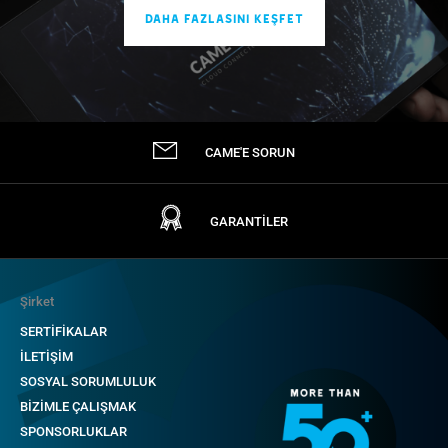
DAHA FAZLASINI KEŞFET
CAME'E SORUN
GARANTİLER
Şirket
SERTİFİKALAR
İLETİŞİM
SOSYAL SORUMLULUK
BİZİMLE ÇALIŞMAK
SPONSORLUKLAR