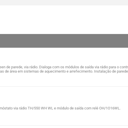
en de parede, via rádio. Dialoga com os módulos de saída via rádio para o contr
ulas de área em sistemas de aquecimento e arrefecimento. Instalação de parede
rmóstato via rádio TH/550 WH WL e módulo de saída com relé OH/1O16WL.