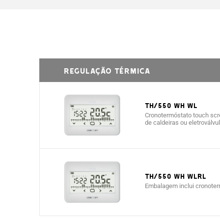
REGULAÇÃO TÉRMICA
TH/550 WH WL
Cronotermóstato touch scre
de caldeiras ou eletroválv
TH/550 WH WLRL
Embalagem inclui cronote