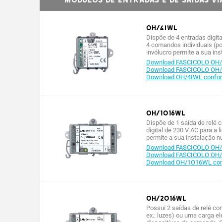
OH/4IWL
Dispõe de 4 entradas digit
4 comandos individuais (por
invólucro permite a sua in
Download FASCICOLO OH/
Download FASCICOLO OH/
Download OH/4IWL conform
OH/1O16WL
Dispõe de 1 saída de relé c
digital de 230 V AC para a 
permite a sua instalação n
Download FASCICOLO OH
Download FASCICOLO OH
Download OH/1O16WL confo
OH/2O16WL
Possui 2 saídas de relé com
ex.: luzes) ou uma carga el