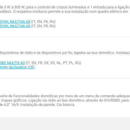
e 3 W a 300 W, para o controlo de corpos iluminados e 1 entrada para a ligação
otões). O respetivo invólucro permite a sua instalação num quadro elétrico em
DIWL MULTI4A A3
(IT, EN, FR, RU)
DIWL MULTI4A A3
(IT, EN, FR, RU)
dispositivos de rádio e os dispositivos por fio, ligados ao bus domótico. Instalaç
XBD MULTI9 A3
(IT, EN, FR, DE, ES, NL, PT, PL, RU)
ity declaration (CE)
 série de funcionalidades domóticas por meio de um menu de comando adequa
 mapas gráficos. Ligação via rádio ao bus domótico, através do OH/RXBD, para
e 4,3” 16/9. Instalação de parede. Cor branca.