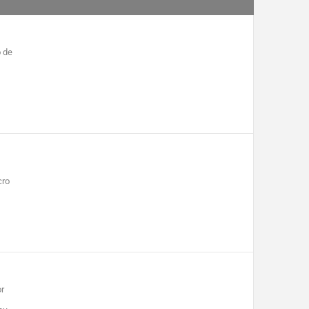
o de
cro
or