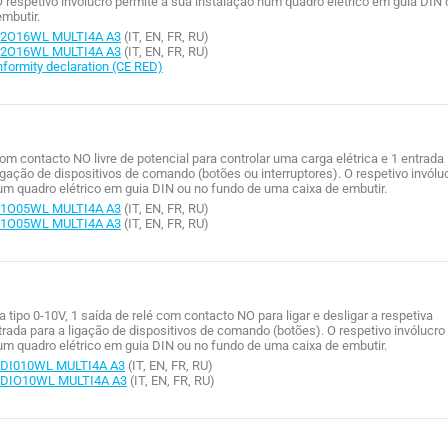
 respetivo invólucro permite a sua instalação num quadro elétrico em guia DIN 
mbutir.
/2O16WL MULTI4A A3
(IT, EN, FR, RU)
/2O16WL MULTI4A A3
(IT, EN, FR, RU)
rmity declaration (CE RED)
om contacto NO livre de potencial para controlar uma carga elétrica e 1 entrada
ligação de dispositivos de comando (botões ou interruptores). O respetivo invólu
um quadro elétrico em guia DIN ou no fundo de uma caixa de embutir.
/1O05WL MULTI4A A3
(IT, EN, FR, RU)
/1O05WL MULTI4A A3
(IT, EN, FR, RU)
 tipo 0-10V, 1 saída de relé com contacto NO para ligar e desligar a respetiva
ntrada para a ligação de dispositivos de comando (botões). O respetivo invólucro
um quadro elétrico em guia DIN ou no fundo de uma caixa de embutir.
DI010WL MULTI4A A3
(IT, EN, FR, RU)
/DIO10WL MULTI4A A3
(IT, EN, FR, RU)