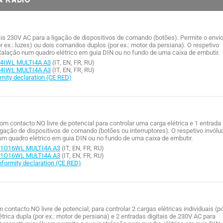
ais 230V AC para a ligação de dispositivos de comando (botões). Permite o envi
 ex.: luzes) ou dois comandos duplos (por ex.: motor da persiana). O respetivo
stalação num quadro elétrico em guia DIN ou no fundo de uma caixa de embutir.
4IWL MULTI4A A3
(IT, EN, FR, RU)
4IWL MULTI4A A3
(IT, EN, FR, RU)
ity declaration (CE RED)
om contacto NO livre de potencial para controlar uma carga elétrica e 1 entrada
ligação de dispositivos de comando (botões ou interruptores). O respetivo invólu
um quadro elétrico em guia DIN ou no fundo de uma caixa de embutir.
/1O16WL MULTI4A A3
(IT, EN, FR, RU)
/1O16WL MULTI4A A3
(IT, EN, FR, RU)
rmity declaration (CE RED)
 contacto NO livre de potencial, para controlar 2 cargas elétricas individuais (p
étrica dupla (por ex.: motor de persiana) e 2 entradas digitais de 230V AC para