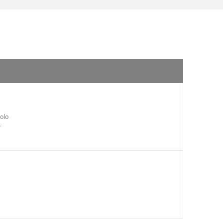
olo
.