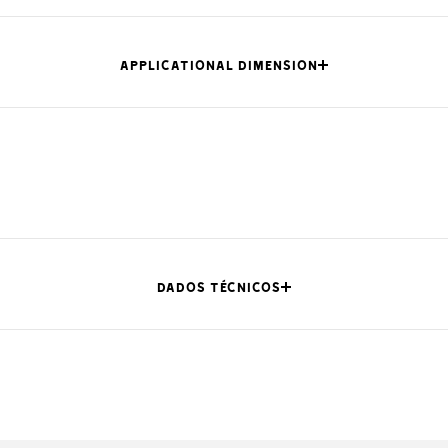
APPLICATIONAL DIMENSION
L (mm)
H (mm)
-
140
DADOS TÉCNICOS
RX)
46 (RX)
140 (TX) - 71 (R
RX)
46 (RX)
140 (TX) - 71 (R
-
140