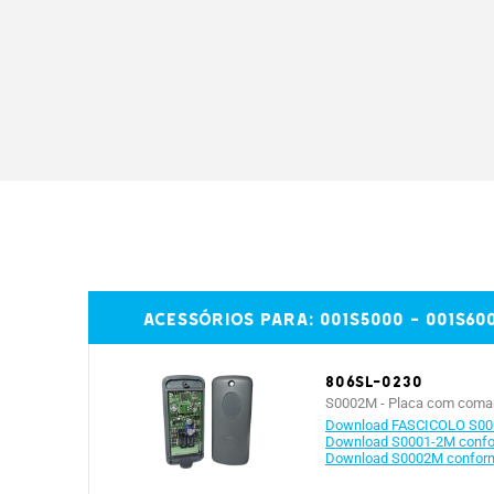
Tensione max. (V)
Corrente max. (A)
Tensione media (V)
Corrente media (A)
Potenza di picco (Wp)
Grau de proteção (IP)
Acessórios para: 001S5000 - 001S600
Alimentação (V)
806SL-0230
S0002M - Placa com comando
Número máx. de cartões combináveis
Download FASCICOLO S0
Download S0001-2M conform
Download S0002M conformi
Combinações