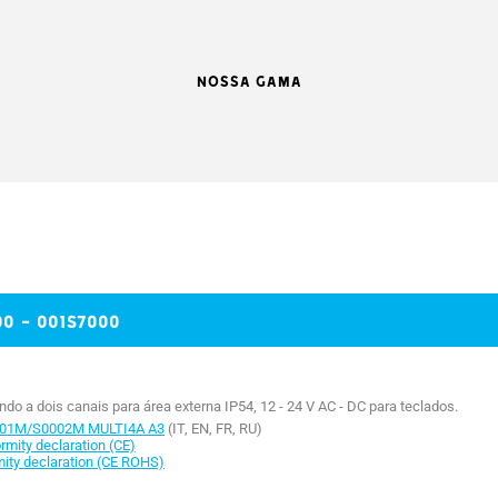
NOSSA GAMA
0 - 001S7000
 a dois canais para área externa IP54, 12 - 24 V AC - DC para teclados.
001M/S0002M MULTI4A A3
(IT, EN, FR, RU)
ity declaration (CE)
ty declaration (CE ROHS)