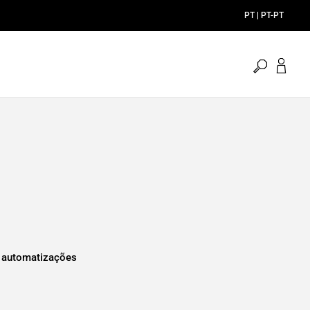
PT | PT-PT
pesquisa
aberta
 automatizações