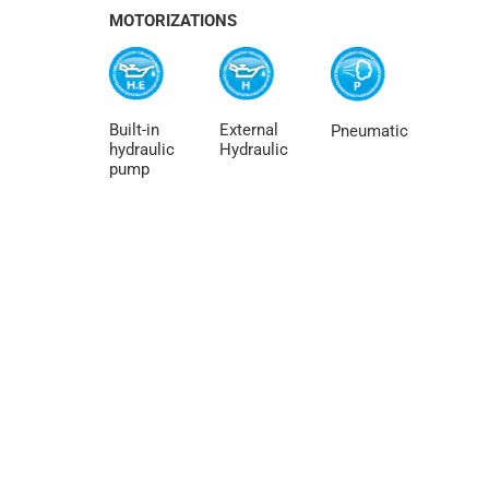
MOTORIZATIONS
Built-in
External
Pneumatic
hydraulic
Hydraulic
pump