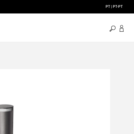
PT | PT-PT
pesquisa
aberta