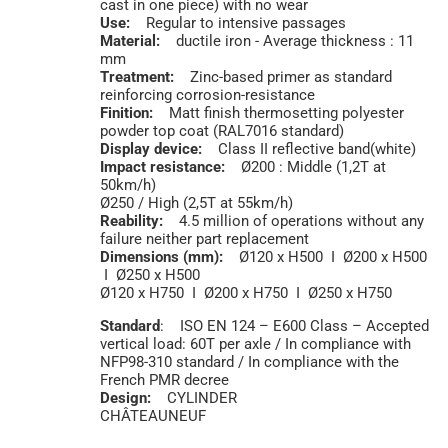
cast in one piece) with no wear
Use:
Regular to intensive passages
Material:
ductile iron - Average thickness : 11
mm
Treatment:
Zinc-based primer as standard
reinforcing corrosion-resistance
Finition:
Matt finish thermosetting polyester
powder top coat (RAL7016 standard)
Display device:
Class II reflective band(white)
Impact resistance:
Ø200 : Middle (1,2T at
50km/h)
Ø250 / High (2,5T at 55km/h)
Reability:
4.5 million of operations without any
failure neither part replacement
Dimensions (mm):
Ø120 x H500 I Ø200 x H500
I Ø250 x H500
Ø120 x H750 I Ø200 x H750 I Ø250 x H750
Standard
: ISO EN 124 – E600 Class – Accepted
vertical load: 60T per axle / In compliance with
NFP98-310 standard / In compliance with the
French PMR decree
Design:
CYLINDER
CHÂTEAUNEUF