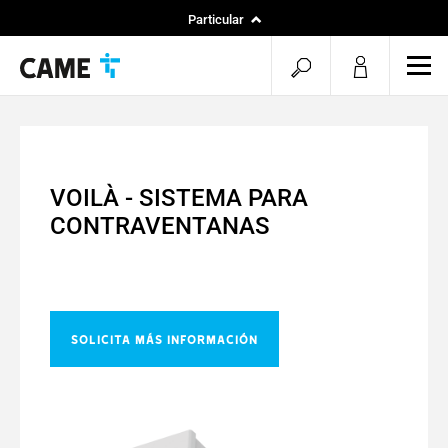
Particular
Instaladores
menu.search.op
men
Especificadores
VOILÀ - SISTEMA PARA
CONTRAVENTANAS
Solicita más información