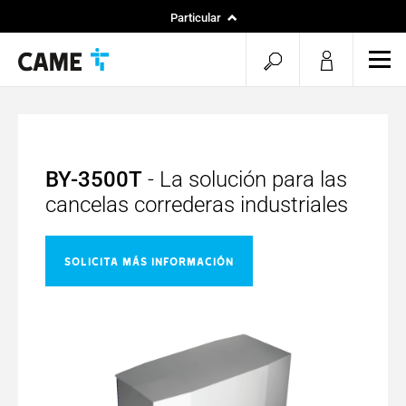
Particular
Instaladores
menu.search.op
men
Especificadores
BY-3500T
- La solución para las
cancelas correderas industriales
Solicita más información