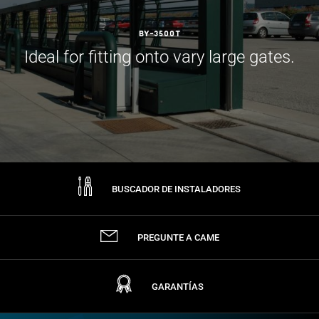
BY-3500T
Ideal for fitting onto vary large gates.
BUSCADOR DE INSTALADORES
PREGUNTE A CAME
GARANTÍAS