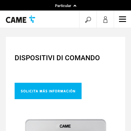
Particular
Instaladores
menu.search.op
men
Especificadores
DISPOSITIVI DI COMANDO
Solicita más información