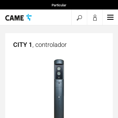
Particular
Instaladores
menu.search.op
men
Especificadores
CITY 1
, controlador