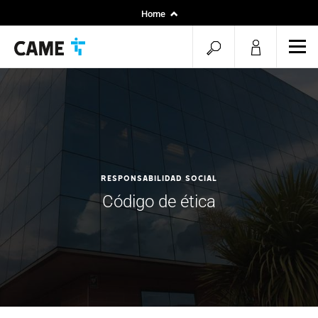
Home
Installers
open
ope
Specifiers
mob
search
men
RESPONSABILIDAD SOCIAL
Código de ética