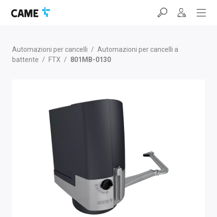
Salta
Salta
Salta
alla
al
al
barra
contenuto
footer
di
navigazione
Automazioni per cancelli
/
Automazioni per cancelli a
battente
/
FTX
/
801MB-0130