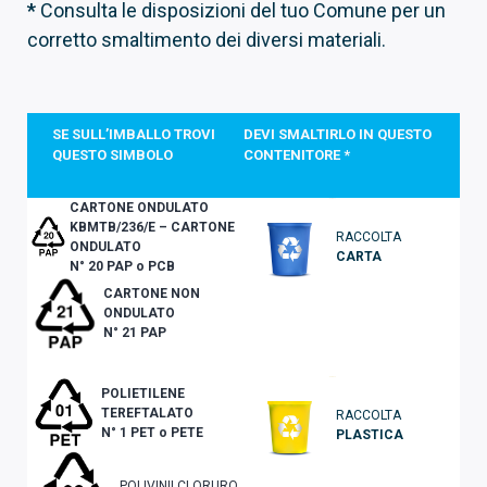
*
Consulta le disposizioni del tuo Comune per un
corretto smaltimento dei diversi materiali.
SE SULL’IMBALLO TROVI
DEVI SMALTIRLO IN QUESTO
QUESTO SIMBOLO
CONTENITORE *
CARTONE ONDULATO
KBMTB/236/E – CARTONE
RACCOLTA
ONDULATO
CARTA
N° 20
PAP
o
PCB
CARTONE NON
ONDULATO
N° 21
PAP
POLIETILENE
TEREFTALATO
RACCOLTA
N° 1
PET
o
PETE
PLASTICA
POLIVINILCLORURO