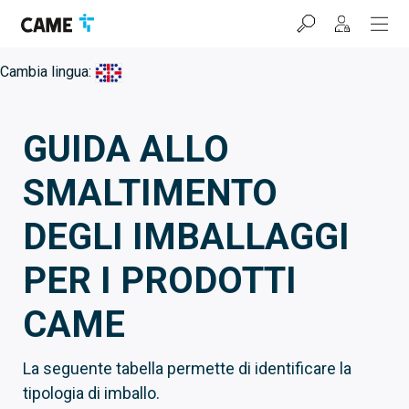
Salta
Salta
Salta
alla
al
al
barra
contenuto
footer
di
Cambia lingua:
navigazione
GUIDA ALLO
SMALTIMENTO
DEGLI IMBALLAGGI
PER I PRODOTTI
CAME
La seguente tabella permette di identificare la
tipologia di imballo.