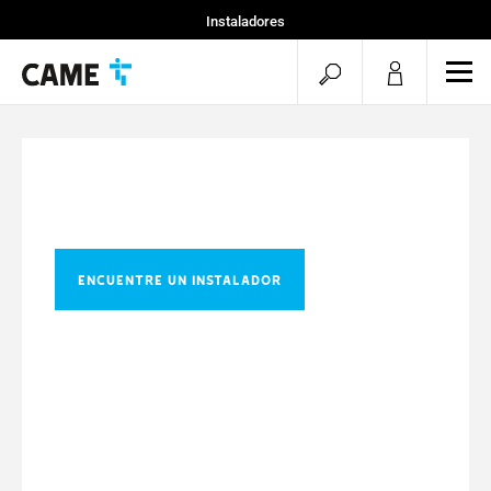
Instaladores
Particular
menu.search.op
men
Especificadores
ENCUENTRE UN INSTALADOR