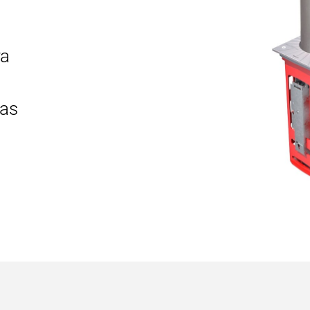
ra
s
das