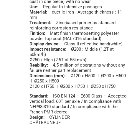
cast in one piece) with no wear
Use:
Regular to intensive passages
Material:
ductile iron - Average thickness : 11
mm
Treatment:
Zinc-based primer as standard
reinforcing corrosion-resistance
Finition:
Matt finish thermosetting polyester
powder top coat (RAL7016 standard)
Display device:
Class II reflective band(white)
Impact resistance:
Ø200 : Middle (1,2T at
50km/h)
Ø250 / High (2,5T at 55km/h)
Reability:
4.5 million of operations without any
failure neither part replacement
Dimensions (mm):
Ø120 x H500 I Ø200 x H500
I Ø250 x H500
Ø120 x H750 I Ø200 x H750 I Ø250 x H750
Standard
: ISO EN 124 – E600 Class – Accepted
vertical load: 60T per axle / In compliance with
NFP98-310 standard / In compliance with the
French PMR decree
Design:
CYLINDER
CHÂTEAUNEUF