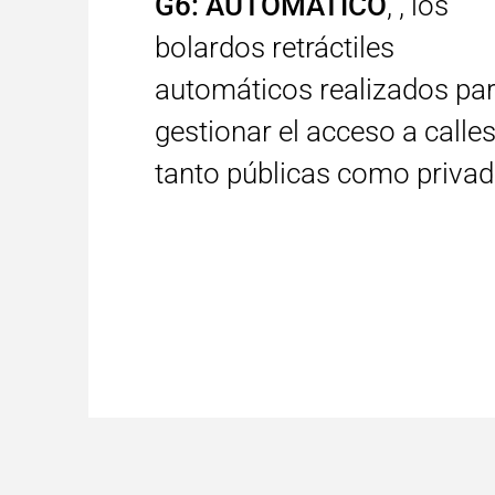
G6: AUTOMÁTICO
, , los
bolardos retráctiles
automáticos realizados pa
gestionar el acceso a calle
tanto públicas como priva