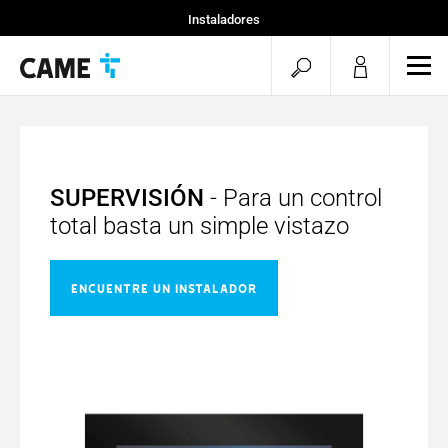
Instaladores
Particular
menu.search.op
men
Especificadores
SUPERVISIÓN
- Para un control
total basta un simple vistazo
ENCUENTRE UN INSTALADOR