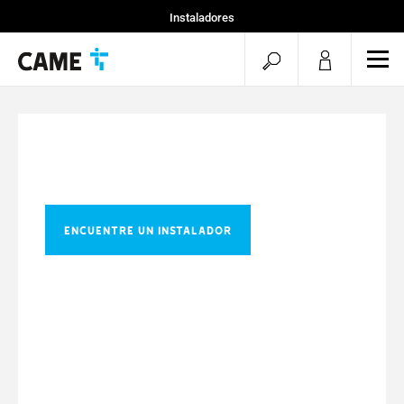
Instaladores
Particular
menu.search.op
men
Especificadores
ENCUENTRE UN INSTALADOR