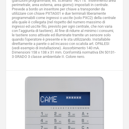
(partizioni programmate, es: scenario “NOTTE” inserimento area
perimetrale, area esterna, area giorno) impostati in centrale.
Prevede a bordo un inseritore per chiave a transponder da
utilizzare con chiave PXTAG01 e due terminali liberamente
programmabili come ingressi o uscite (solo PXC2) della centrale
alla quale è collegata (nel rispetto del numero massimo di
ingressi ed uscite filo, previsto per ogni centrale, che non varia
con l’aggiunta di tastiere). Al fine di ridurre al minimo i consumi,
le tastiere sono attivate ed illuminate tramite un sensore solo
quando l’operatore è presente e le sta utilizzando. Installabile
direttamente a parete o ad incasso con scatola art. OPALESI
(vedi esempio di installazione). Assorbimento 140 mA.
Dimensioni 158 x 138 x 31 mm. Conformità normativa EN 50131-
3 GRADO 3 classe ambientale II. Colore nero.