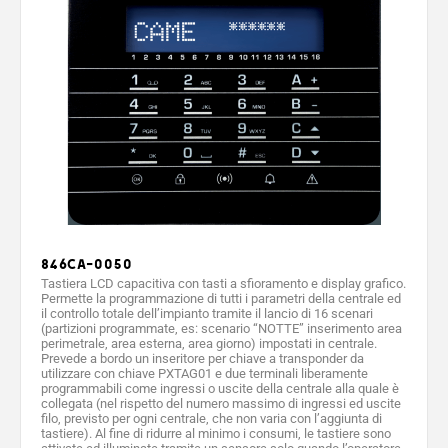
846CA-0050
Tastiera LCD capacitiva con tasti a sfioramento e display grafico.
Permette la programmazione di tutti i parametri della centrale ed
il controllo totale dell’impianto tramite il lancio di 16 scenari
(partizioni programmate, es: scenario “NOTTE” inserimento area
perimetrale, area esterna, area giorno) impostati in centrale.
Prevede a bordo un inseritore per chiave a transponder da
utilizzare con chiave PXTAG01 e due terminali liberamente
programmabili come ingressi o uscite della centrale alla quale è
collegata (nel rispetto del numero massimo di ingressi ed uscite
filo, previsto per ogni centrale, che non varia con l’aggiunta di
tastiere). Al fine di ridurre al minimo i consumi, le tastiere sono