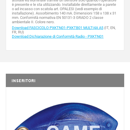
attivate ed illuminate tramite un sensore solo quando l’operatore
è presente e le sta utilizzando. Installabile direttamente a parete
o ad incasso con scatola art. OPALESI (vedi esempio di
installazione). Assorbimento 140 mA. Dimensioni 158 x 138 x 31
mm. Conformità normativa EN 50131-3 GRADO 2 classe
ambientale II. Colore nero.
Download FASCICOLO PXKTN01-PXKTB01 MULTI4A A5
(IT, EN,
FR, RU)
Download Dichiarazione di Conformità Radio - PXKTN01
INSERITORI