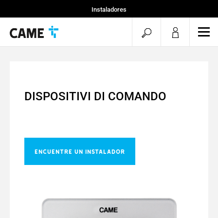
Instaladores
Particular
menu.search.op
men
Especificadores
DISPOSITIVI DI COMANDO
ENCUENTRE UN INSTALADOR