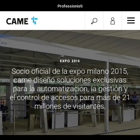
Professionisti
Home
menu.search.op
men
Progetti
Expo 2015
Socio oficial de la expo milano 2015,
came diseñó soluciones exclusivas
para la automatización, la gestión y
el control de accesos para más de 21
millones de visitantes.