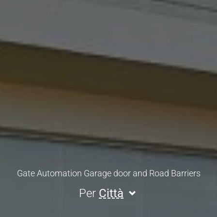
Gate Automation Garage door and Road Barriers
Per
Città