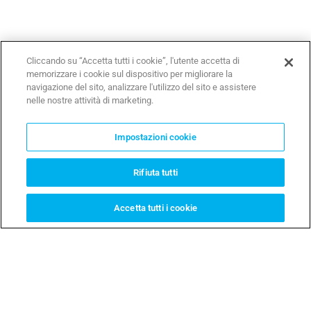
MOST POULAR FAQS
Cliccando su “Accetta tutti i cookie”, l'utente accetta di
memorizzare i cookie sul dispositivo per migliorare la
navigazione del sito, analizzare l'utilizzo del sito e assistere
nelle nostre attività di marketing.
Impostazioni cookie
PORTE GARAGE
Rifiuta tutti
Si possono motorizzare tutti i
tipi di porte di garage?
Accetta tutti i cookie
Certo, puoi automatizzare portoni sezionali o basculanti di
nuova installazione o già esistenti.