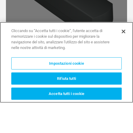
Cliccando su “Accetta tutti i cookie”, l'utente accetta di
memorizzare i cookie sul dispositivo per migliorare la
navigazione del sito, analizzare l'utilizzo del sito e assistere
nelle nostre attività di marketing.
Impostazioni cookie
Porte Garage
Rifiuta tutti
Porte garage basculanti e sezionali,
ingressi di veicoli di tutte le dimensioni.
Accetta tutti i cookie
Came propone automazioni specifiche
capaci di adattarsi alla forma del tuo
garage, allo stile della tua casa e alle tue
abitudini domestiche. Con CAME GO puoi
movimentare il portone senza interventi
complicati o modifiche onerose per un