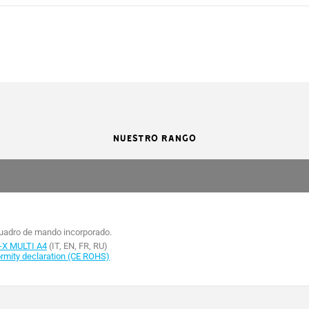
NUESTRO RANGO
cuadro de mando incorporado.
-X MULTI A4
(IT, EN, FR, RU)
mity declaration (CE ROHS)