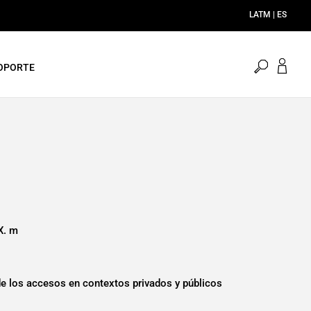
menu.sea
OPORTE
X. m
de los accesos en contextos privados y públicos