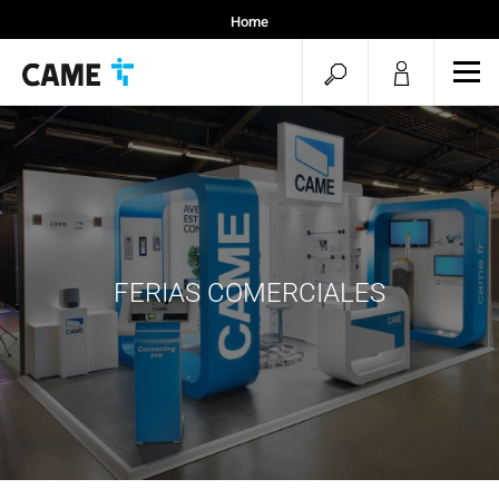
Home
menu.search.op
men
FERIAS COMERCIALES