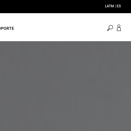
open
OPORTE
search