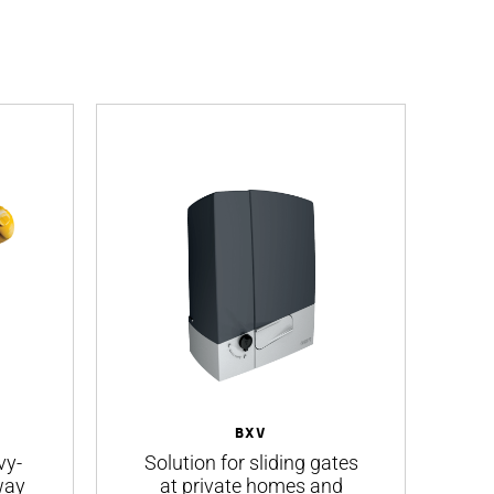
BXV
vy-
Solution for sliding gates
Id
way
at private homes and