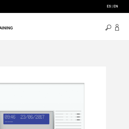
ES | EN
open
AINING
search